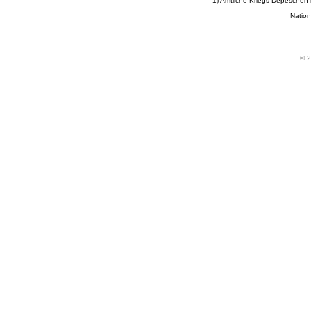
1) Amtliche Kriegs-Depeschen
Nation
© 2