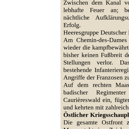
Zwischen dem Kanal vo
lebhafte Feuer an; be
nächtliche Aufklärung
Erfolg.
Heeresgruppe Deutscher 
Am Chemin-des-Dames g
wieder die kampfbewährte
bisher keinen Fußbreit 
Stellungen verlor. D
bestehende Infanteriereg
Angriffe der Franzosen z
Auf dem rechten Maasu
badischer Regimente
Caurièreswald ein, fügt
und kehrten mit zahlreic
Östlicher Kriegsschaupl
Die gesamte Ostfront 